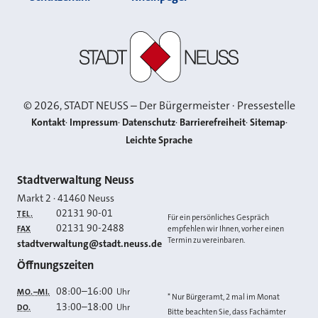
Stadt Neuss
©
2026
, STADT NEUSS – Der Bürgermeister · Pressestelle
Kontakt
Impressum
Datenschutz
Barrierefreiheit
Sitemap
Leichte Sprache
Kontakt
Stadtverwaltung Neuss
Markt 2
·
41460
Neuss
02131 90-01
TEL.
Für ein persönliches Gespräch
02131 90-2488
FAX
empfehlen wir Ihnen, vorher einen
Termin zu vereinbaren.
E-MAIL
stadtverwaltung@stadt.neuss.de
Öffnungszeiten
08:00
–
16:00
Uhr
MO.–MI.
* Nur Bürgeramt, 2 mal im Monat
13:00
–
18:00
Uhr
DO.
Bitte beachten Sie, dass Fachämter