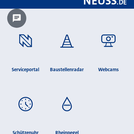
NEUSS
.
DE
Chatbot laden?
Serviceportal
Baustellenradar
Webcams
Schützenuhr
Rheinpegel