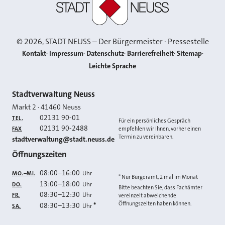
©
2026
, STADT NEUSS – Der Bürgermeister · Pressestelle
Kontakt
Impressum
Datenschutz
Barrierefreiheit
Sitemap
Leichte Sprache
Kontakt
Stadtverwaltung Neuss
Markt 2
·
41460
Neuss
02131 90-01
TEL.
Für ein persönliches Gespräch
02131 90-2488
FAX
empfehlen wir Ihnen, vorher einen
Termin zu vereinbaren.
E-MAIL
stadtverwaltung@stadt.neuss.de
Öffnungszeiten
08:00
–
16:00
Uhr
MO.–MI.
* Nur Bürgeramt, 2 mal im Monat
13:00
–
18:00
Uhr
DO.
Bitte beachten Sie, dass Fachämter
08:30
–
12:30
Uhr
FR.
vereinzelt abweichende
Öffnungszeiten haben können.
08:30
–
13:30
*
Uhr
SA.