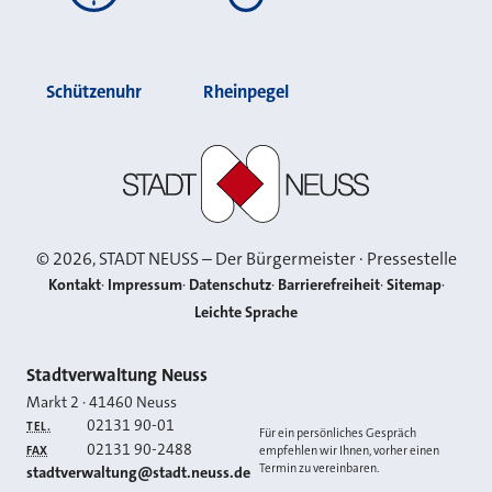
Schützenuhr
Rheinpegel
Stadt Neuss
©
2026
, STADT NEUSS – Der Bürgermeister · Pressestelle
Kontakt
Impressum
Datenschutz
Barrierefreiheit
Sitemap
Leichte Sprache
Kontakt
Stadtverwaltung Neuss
Markt 2
·
41460
Neuss
02131 90-01
TEL.
Für ein persönliches Gespräch
02131 90-2488
FAX
empfehlen wir Ihnen, vorher einen
Termin zu vereinbaren.
E-MAIL
stadtverwaltung@stadt.neuss.de