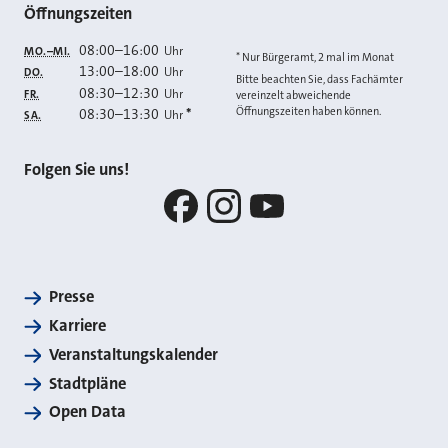
Öffnungszeiten
08:00
–
16:00
Uhr
MO.–MI.
* Nur Bürgeramt, 2 mal im Monat
13:00
–
18:00
Uhr
DO.
Bitte beachten Sie, dass Fachämter
08:30
–
12:30
Uhr
FR.
vereinzelt abweichende
Öffnungszeiten haben können.
08:30
–
13:30
*
Uhr
SA.
Folgen Sie uns!
Facebook
Instagram
YouTube
Presse
Karriere
Veranstaltungskalender
Stadtpläne
Open Data