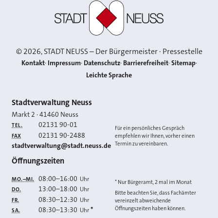
Stadt Neuss
©
2026
, STADT NEUSS – Der Bürgermeister · Pressestelle
Kontakt
Impressum
Datenschutz
Barrierefreiheit
Sitemap
Leichte Sprache
Kontakt
Stadtverwaltung Neuss
Markt 2
·
41460
Neuss
02131 90-01
TEL.
Für ein persönliches Gespräch
02131 90-2488
FAX
empfehlen wir Ihnen, vorher einen
Termin zu vereinbaren.
E-MAIL
stadtverwaltung@stadt.neuss.de
Öffnungszeiten
08:00
–
16:00
Uhr
MO.–MI.
* Nur Bürgeramt, 2 mal im Monat
13:00
–
18:00
Uhr
DO.
Bitte beachten Sie, dass Fachämter
08:30
–
12:30
Uhr
FR.
vereinzelt abweichende
Öffnungszeiten haben können.
08:30
–
13:30
*
Uhr
SA.