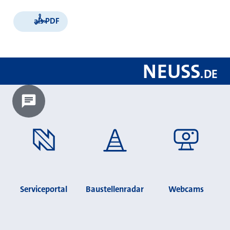
als PDF
NEUSS
.
DE
Chatbot laden?
Serviceportal
Baustellenradar
Webcams