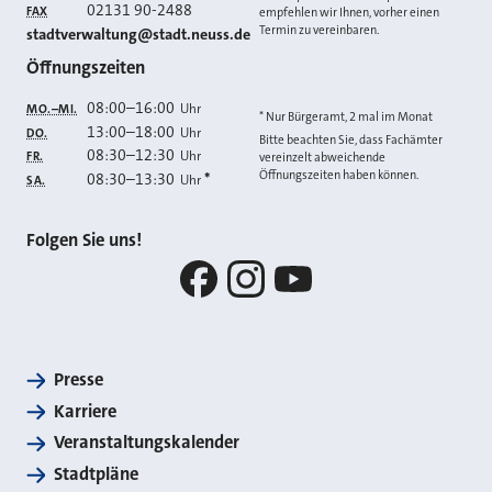
02131 90-2488
FAX
empfehlen wir Ihnen, vorher einen
Termin zu vereinbaren.
E-MAIL
stadtverwaltung@stadt.neuss.de
Öffnungszeiten
08:00
–
16:00
Uhr
MO.–MI.
* Nur Bürgeramt, 2 mal im Monat
13:00
–
18:00
Uhr
DO.
Bitte beachten Sie, dass Fachämter
08:30
–
12:30
Uhr
FR.
vereinzelt abweichende
Öffnungszeiten haben können.
08:30
–
13:30
*
Uhr
SA.
Folgen Sie uns!
Facebook
Instagram
YouTube
Presse
Karriere
Veranstaltungskalender
Stadtpläne