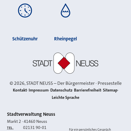
Schützenuhr
Rheinpegel
Stadt Neuss
©
2026
, STADT NEUSS – Der Bürgermeister · Pressestelle
Kontakt
Impressum
Datenschutz
Barrierefreiheit
Sitemap
Leichte Sprache
Kontakt
Stadtverwaltung Neuss
Markt 2
·
41460
Neuss
02131 90-01
TEL.
Für ein persönliches Gespräch