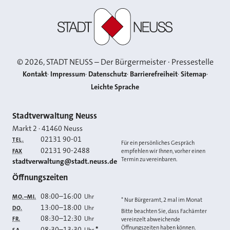
Stadt Neuss
©
2026
, STADT NEUSS – Der Bürgermeister · Pressestelle
Kontakt
Impressum
Datenschutz
Barrierefreiheit
Sitemap
Leichte Sprache
Kontakt
Stadtverwaltung Neuss
Markt 2
·
41460
Neuss
02131 90-01
TEL.
Für ein persönliches Gespräch
02131 90-2488
FAX
empfehlen wir Ihnen, vorher einen
Termin zu vereinbaren.
E-MAIL
stadtverwaltung@stadt.neuss.de
Öffnungszeiten
08:00
–
16:00
Uhr
MO.–MI.
* Nur Bürgeramt, 2 mal im Monat
13:00
–
18:00
Uhr
DO.
Bitte beachten Sie, dass Fachämter
08:30
–
12:30
Uhr
FR.
vereinzelt abweichende
Öffnungszeiten haben können.
08:30
–
13:30
*
Uhr