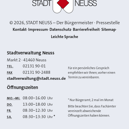
©
2026
, STADT NEUSS – Der Bürgermeister · Pressestelle
Kontakt
Impressum
Datenschutz
Barrierefreiheit
Sitemap
Leichte Sprache
Kontakt
Stadtverwaltung Neuss
Markt 2
·
41460
Neuss
02131 90-01
TEL.
Für ein persönliches Gespräch
02131 90-2488
FAX
empfehlen wir Ihnen, vorher einen
Termin zu vereinbaren.
E-MAIL
stadtverwaltung@stadt.neuss.de
Öffnungszeiten
08:00
–
16:00
Uhr
MO.–MI.
* Nur Bürgeramt, 2 mal im Monat
13:00
–
18:00
Uhr
DO.
Bitte beachten Sie, dass Fachämter
08:30
–
12:30
Uhr
FR.
vereinzelt abweichende
Öffnungszeiten haben können.
08:30
–
13:30
*
Uhr
SA.