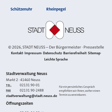
Schützenuhr
Rheinpegel
Stadt Neuss
©
2026
, STADT NEUSS – Der Bürgermeister · Pressestelle
Kontakt
Impressum
Datenschutz
Barrierefreiheit
Sitemap
Leichte Sprache
Kontakt
Stadtverwaltung Neuss
Markt 2
·
41460
Neuss
02131 90-01
TEL.
Für ein persönliches Gespräch
02131 90-2488
FAX
empfehlen wir Ihnen, vorher einen
Termin zu vereinbaren.
E-MAIL
stadtverwaltung@stadt.neuss.de
Öffnungszeiten