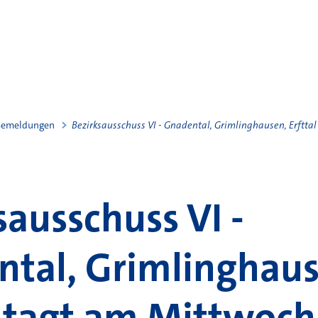
semeldungen
Bezirksausschuss VI - Gnadental, Grimlinghausen, Erftta
sausschuss VI -
tal, Grimlinghaus
l tagt am Mittwoch