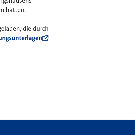
ingshausens”
en hatten.
geladen, die durch
zungsunterlagen