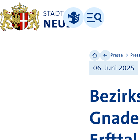
STADT
NEUSS
Menü
Leichte Sprache
Presse
Pres
06. Juni 2025
Bezirk
Gnaden
Erftta