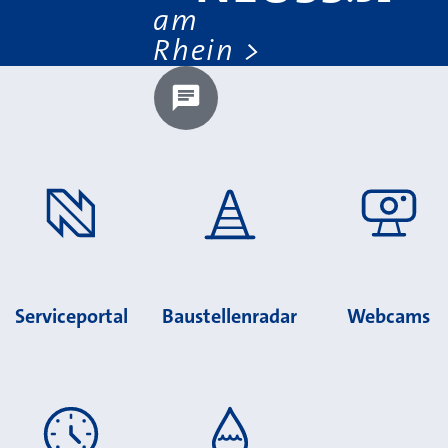
am
Rhein
Chatbot laden?
Serviceportal
Baustellenradar
Webcams