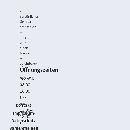
Für
ein
persönliches
Gespräch
empfehlen
wir
Ihnen,
vorher
einen
Termin
zu
vereinbaren.
Öffnungszeiten
MO.–MI.
08:00
–
16:00
Uhr
DO.
Kontakt
13:00
–
Impressum
18:00
Datenschutz
Uhr
Barrierefreiheit
FR.