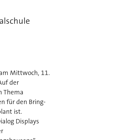
alschule
t am Mittwoch, 11.
Auf der
um Thema
n für den Bring-
ant ist.
alog Displays
er