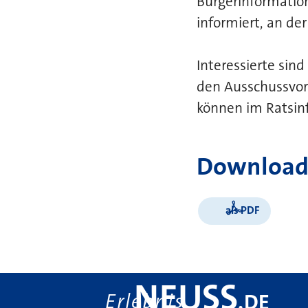
Bürgerinformatio
informiert, an de
Interessierte sin
den Ausschussvor
können im Ratsin
Download
als PDF
NEUSS
Erlebnis
.
DE