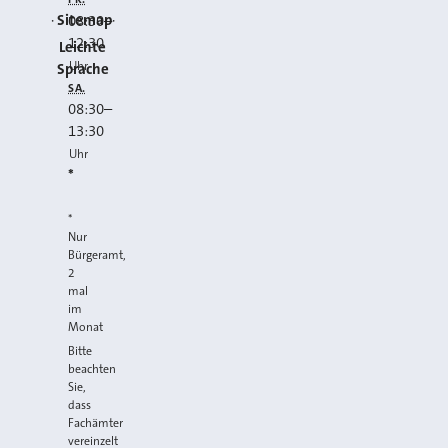
Sitemap
08:30
–
12:30
Leichte
Uhr
Sprache
SA.
08:30
–
13:30
Uhr
*
*
Nur
Bürgeramt,
2
mal
im
Monat
Bitte
beachten
Sie,
dass
Fachämter
vereinzelt