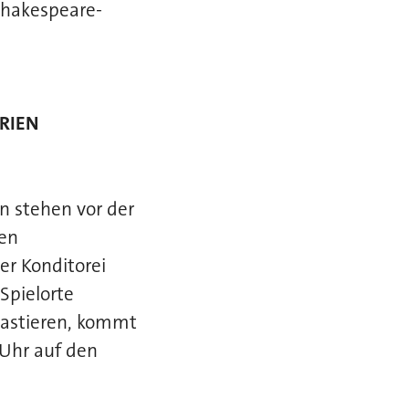
 Shakespeare-
RIEN
n stehen vor der
ßen
r Konditorei
Spielorte
gastieren, kommt
 Uhr auf den
.