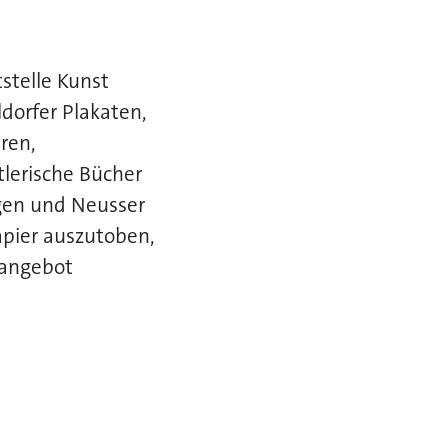
stelle Kunst
orfer Plakaten,
eren,
lerische Bücher
agen und Neusser
Papier auszutoben,
kangebot