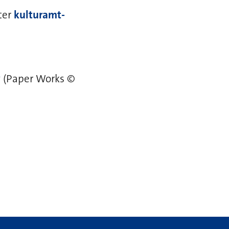
ter
kulturamt-
v
(Paper Works ©