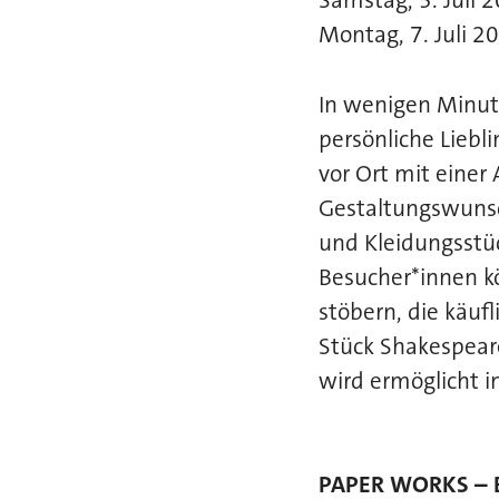
Samstag, 5. Juli 
Montag, 7. Juli 2
In wenigen Minut
persönliche Liebl
vor Ort mit eine
Gestaltungswunsc
und Kleidungsstü
Besucher*innen k
stöbern, die käu
Stück Shakespear
wird ermöglicht 
PAPER WORKS – 