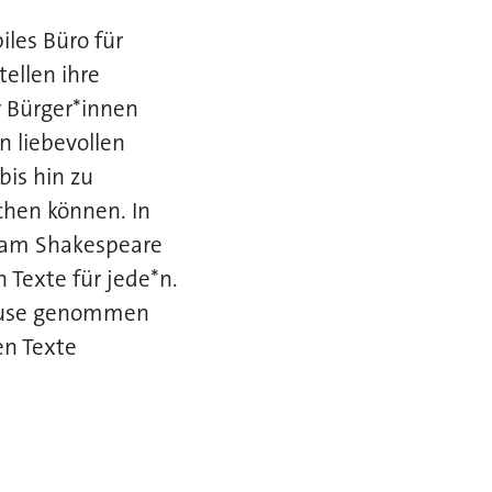
les Büro für
ellen ihre
ür Bürger*innen
n liebevollen
is hin zu
chen können. In
lliam Shakespeare
 Texte für jede*n.
 Hause genommen
en Texte