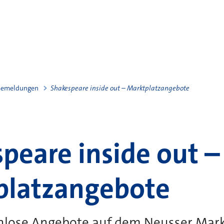
semeldungen
Shakespeare inside out – Marktplatzangebote
peare inside out –
platzangebote
enlose Angebote auf dem Neusser Mark