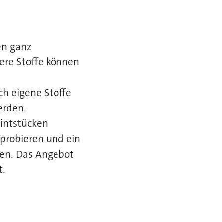
en ganz
dere Stoffe können
ch eigene Stoffe
erden.
rintstücken
probieren und ein
men. Das Angebot
t.