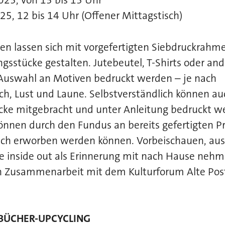
2025, von 13 bis 15 Uhr
025, 12 bis 14 Uhr (Offener Mittagstisch)
en lassen sich mit vorgefertigten Siebdruckrahm
ingsstücke gestalten. Jutebeutel, T-Shirts oder an
r Auswahl an Motiven bedruckt werden – je nach
h, Lust und Laune. Selbstverständlich können au
cke mitgebracht und unter Anleitung bedruckt w
önnen durch den Fundus an bereits gefertigten P
flich erworben werden können. Vorbeischauen, aus
e inside out als Erinnerung mit nach Hause neh
in Zusammenarbeit mit dem Kulturforum Alte Pos
BÜCHER-UPCYCLING