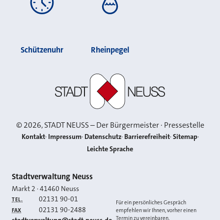
Schützenuhr
Rheinpegel
Stadt Neuss
©
2026
, STADT NEUSS – Der Bürgermeister · Pressestelle
Kontakt
Impressum
Datenschutz
Barrierefreiheit
Sitemap
Leichte Sprache
Kontakt
Stadtverwaltung Neuss
Markt 2
·
41460
Neuss
02131 90-01
TEL.
Für ein persönliches Gespräch
02131 90-2488
FAX
empfehlen wir Ihnen, vorher einen
Termin zu vereinbaren.
E-MAIL