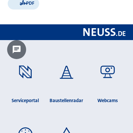
als PDF
NEUSS
.
DE
Chatbot laden?
Serviceportal
Baustellenradar
Webcams