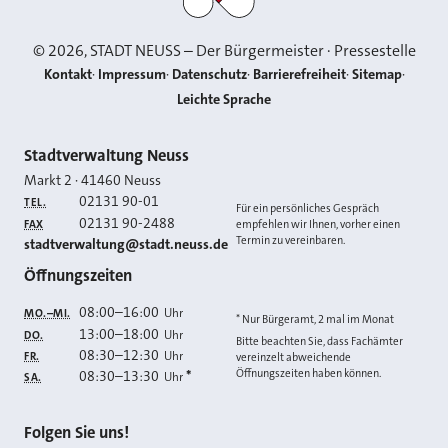
©
2026
, STADT NEUSS – Der Bürgermeister · Pressestelle
Kontakt
Impressum
Datenschutz
Barrierefreiheit
Sitemap
Leichte Sprache
Kontakt
Stadtverwaltung Neuss
Markt 2
·
41460
Neuss
02131 90-01
TEL.
Für ein persönliches Gespräch
02131 90-2488
FAX
empfehlen wir Ihnen, vorher einen
Termin zu vereinbaren.
E-MAIL
stadtverwaltung@stadt.neuss.de
Öffnungszeiten
08:00
–
16:00
Uhr
MO.–MI.
* Nur Bürgeramt, 2 mal im Monat
13:00
–
18:00
Uhr
DO.
Bitte beachten Sie, dass Fachämter
08:30
–
12:30
Uhr
FR.
vereinzelt abweichende
Öffnungszeiten haben können.
08:30
–
13:30
*
Uhr
SA.
Folgen Sie uns!