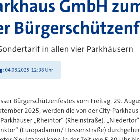
Parkhaus GmbH zu
r Bürgerschützenf
Sondertarif in allen vier Parkhäusern
ng
04.08.2025, 12:38 Uhr
ser Bürgerschützenfestes vom Freitag, 29. Augus
ptember 2025, werden die von der City-Parkhau
Parkhäuser „Rheintor“ (Rheinstraße), „Niedertor“ 
ranktor“ (Europadamm/ Hessenstraße) durchgehen
or (Spulgasse) kann in der Zeit von 5.30 Uhr bi