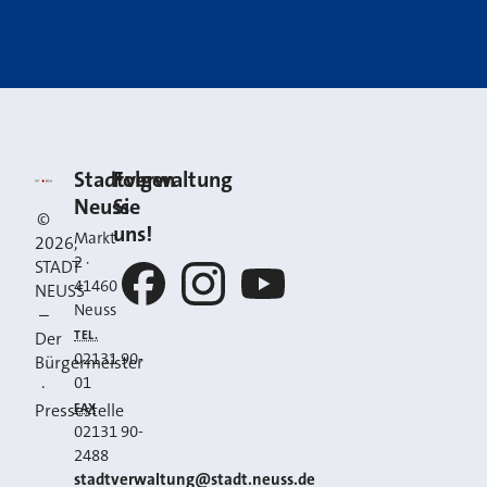
Kontakt
Stadt Neuss
Stadtverwaltung
Folgen
Neuss
Sie
©
uns!
Markt
2026
,
2
·
STADT
41460
NEUSS
Neuss
–
Facebook
Instagram
YouTube
TEL.
Der
02131 90-
Bürgermeister
01
·
FAX
Pressestelle
02131 90-
2488
E-MAIL
stadtverwaltung@stadt.neuss.de