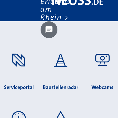
NEUSS
Erlebnis
.
DE
am
Rhein
Chatbot laden?
Serviceportal
Baustellenradar
Webcams