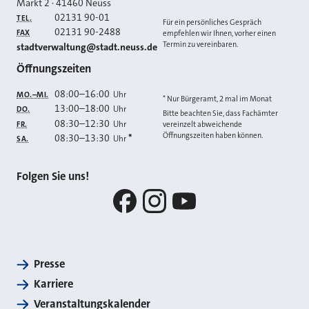
Markt 2
·
41460
Neuss
02131 90-01
TEL.
Für ein persönliches Gespräch
02131 90-2488
FAX
empfehlen wir Ihnen, vorher einen
Termin zu vereinbaren.
E-MAIL
stadtverwaltung@stadt.neuss.de
Öffnungszeiten
08:00
–
16:00
Uhr
MO.–MI.
* Nur Bürgeramt, 2 mal im Monat
13:00
–
18:00
Uhr
DO.
Bitte beachten Sie, dass Fachämter
08:30
–
12:30
Uhr
FR.
vereinzelt abweichende
Öffnungszeiten haben können.
08:30
–
13:30
*
Uhr
SA.
Folgen Sie uns!
Facebook
Instagram
YouTube
Presse
Karriere
Veranstaltungskalender