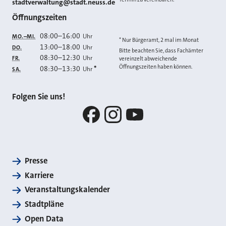
E-MAIL
stadtverwaltung@stadt.neuss.de
Öffnungszeiten
08:00
–
16:00
Uhr
MO.–MI.
* Nur Bürgeramt, 2 mal im Monat
13:00
–
18:00
Uhr
DO.
Bitte beachten Sie, dass Fachämter
08:30
–
12:30
Uhr
FR.
vereinzelt abweichende
Öffnungszeiten haben können.
08:30
–
13:30
*
Uhr
SA.
Folgen Sie uns!
Facebook
Instagram
YouTube
Presse
Karriere
Veranstaltungskalender
Stadtpläne
Open Data