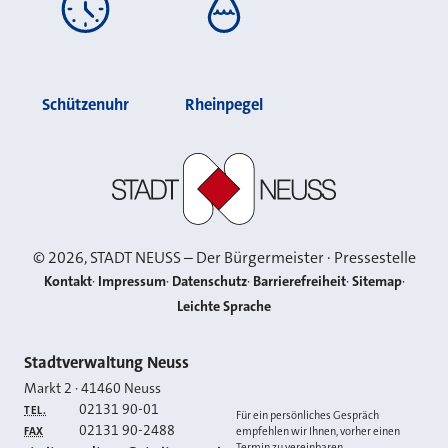
Schützenuhr
Rheinpegel
Stadt Neuss
©
2026
, STADT NEUSS – Der Bürgermeister · Pressestelle
Kontakt
Impressum
Datenschutz
Barrierefreiheit
Sitemap
Leichte Sprache
Kontakt
Stadtverwaltung Neuss
Markt 2
·
41460
Neuss
02131 90-01
TEL.
Für ein persönliches Gespräch
02131 90-2488
FAX
empfehlen wir Ihnen, vorher einen
Termin zu vereinbaren.