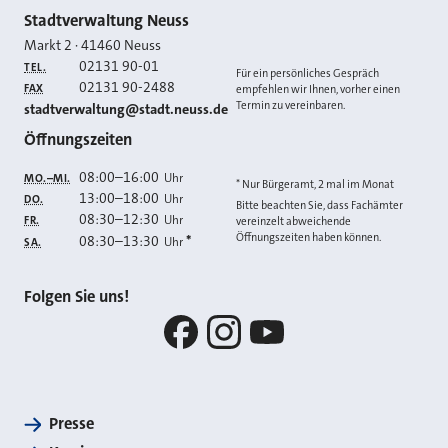
Kontakt
Stadtverwaltung Neuss
Markt 2
·
41460
Neuss
02131 90-01
TEL.
Für ein persönliches Gespräch
02131 90-2488
FAX
empfehlen wir Ihnen, vorher einen
Termin zu vereinbaren.
E-MAIL
stadtverwaltung@stadt.neuss.de
Öffnungszeiten
08:00
–
16:00
Uhr
MO.–MI.
* Nur Bürgeramt, 2 mal im Monat
13:00
–
18:00
Uhr
DO.
Bitte beachten Sie, dass Fachämter
08:30
–
12:30
Uhr
FR.
vereinzelt abweichende
Öffnungszeiten haben können.
08:30
–
13:30
*
Uhr
SA.
Folgen Sie uns!
Facebook
Instagram
YouTube
Presse