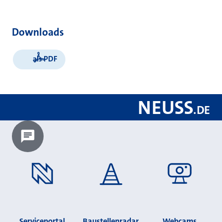
Downloads
als PDF
NEUSS
.
DE
Chatbot laden?
Serviceportal
Baustellenradar
Webcams