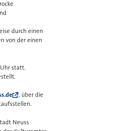
rocke
and
eise durch einen
en von der einen
Uhr statt.
tellt.
ss.de
, über die
aufsstellen.
Stadt Neuss