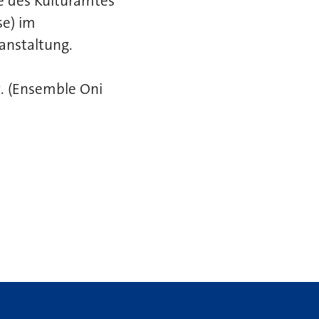
e des Kulturamtes
se) im
ranstaltung.
v
. (Ensemble Oni