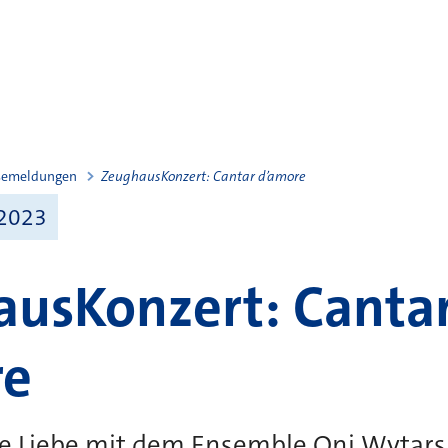
semeldungen
ZeughausKonzert: Cantar dʼamore
 2023
usKonzert: Canta
re
ie Liebe mit dem Ensemble Oni Wytars