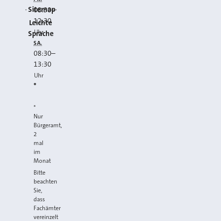
Sitemap
08:30
–
12:30
Leichte
Uhr
Sprache
SA.
08:30
–
13:30
Uhr
*
*
Nur
Bürgeramt,
2
mal
im
Monat
Bitte
beachten
Sie,
dass
Fachämter
vereinzelt