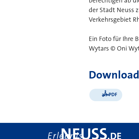
berechtigen ab d
der Stadt Neuss z
Verkehrsgebiet Rh
Ein Foto für Ihre
Wytars © Oni Wyt
Download
als PDF
NEUSS
Erlebnis
.
DE