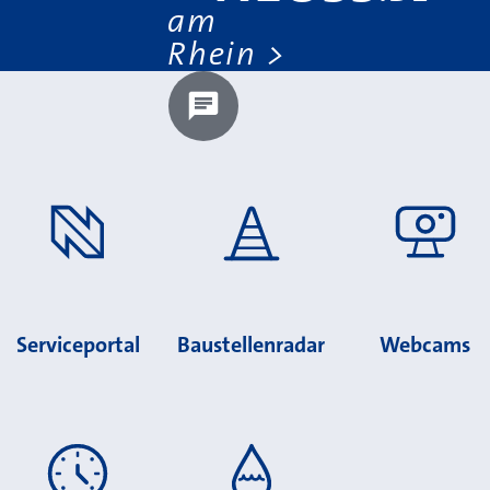
am
Rhein
Chatbot laden?
Serviceportal
Baustellenradar
Webcams