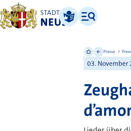
STADT
NEUSS
Menü
Leichte Sprache
Presse
Pres
03. November
Zeugha
dʼamo
Lieder über d