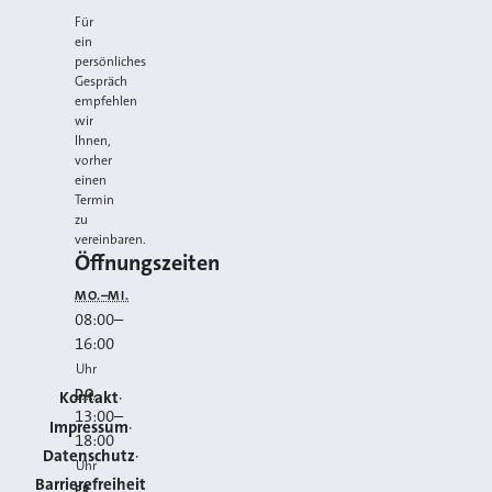
Für
ein
persönliches
Gespräch
empfehlen
wir
Ihnen,
vorher
einen
Termin
zu
vereinbaren.
Öffnungszeiten
MO.–MI.
08:00
–
16:00
Uhr
DO.
Kontakt
13:00
–
Impressum
18:00
Datenschutz
Uhr
Barrierefreiheit
FR.