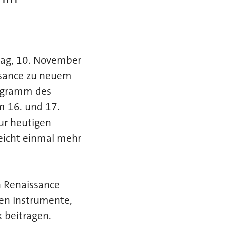
tag, 10. November
ssance zu neuem
rogramm des
m 16. und 17.
ur heutigen
reicht einmal mehr
en Renaissance
hen Instrumente,
 beitragen.