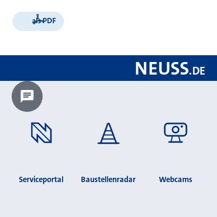
als PDF
NEUSS
.
DE
Chatbot laden?
Serviceportal
Baustellenradar
Webcams