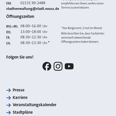
02131 90-2488
FAX
empfehlen wir Ihnen, vorher einen
Termin zu vereinbaren.
E-MAIL
stadtverwaltung@stadt.neuss.de
Öffnungszeiten
08:00
–
16:00
Uhr
MO.–MI.
* Nur Bürgeramt, 2 mal im Monat
13:00
–
18:00
Uhr
DO.
Bitte beachten Sie, dass Fachämter
08:30
–
12:30
Uhr
FR.
vereinzelt abweichende
Öffnungszeiten haben können.
08:30
–
13:30
*
Uhr
SA.
Folgen Sie uns!
Facebook
Instagram
YouTube
Presse
Karriere
Veranstaltungskalender
Stadtpläne