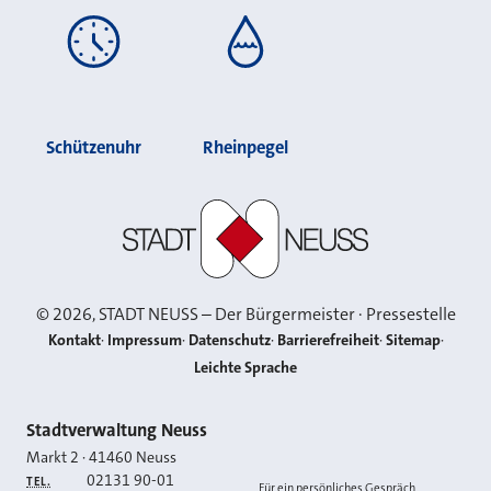
Schützenuhr
Rheinpegel
Stadt Neuss
©
2026
, STADT NEUSS – Der Bürgermeister · Pressestelle
Kontakt
Impressum
Datenschutz
Barrierefreiheit
Sitemap
Leichte Sprache
Kontakt
Stadtverwaltung Neuss
Markt 2
·
41460
Neuss
02131 90-01
TEL.
Für ein persönliches Gespräch