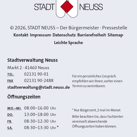
©
2026
, STADT NEUSS – Der Bürgermeister · Pressestelle
Kontakt
Impressum
Datenschutz
Barrierefreiheit
Sitemap
Leichte Sprache
Kontakt
Stadtverwaltung Neuss
Markt 2
·
41460
Neuss
02131 90-01
TEL.
Für ein persönliches Gespräch
02131 90-2488
FAX
empfehlen wir Ihnen, vorher einen
Termin zu vereinbaren.
E-MAIL
stadtverwaltung@stadt.neuss.de
Öffnungszeiten
08:00
–
16:00
Uhr
MO.–MI.
* Nur Bürgeramt, 2 mal im Monat
13:00
–
18:00
Uhr
DO.
Bitte beachten Sie, dass Fachämter
08:30
–
12:30
Uhr
FR.
vereinzelt abweichende
Öffnungszeiten haben können.
08:30
–
13:30
*
Uhr
SA.