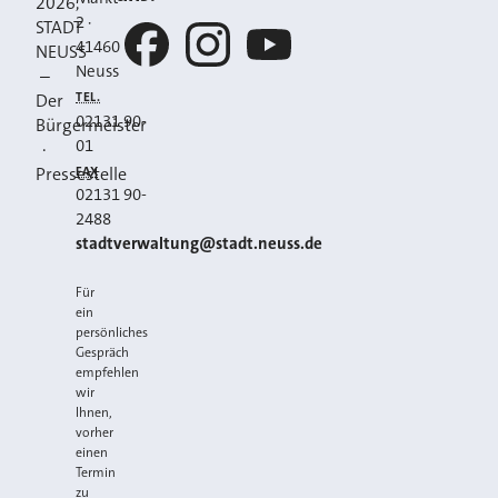
2026
,
2
·
STADT
41460
NEUSS
Neuss
–
Facebook
Instagram
YouTube
TEL.
Der
02131 90-
Bürgermeister
01
·
FAX
Pressestelle
02131 90-
2488
E-MAIL
stadtverwaltung@stadt.neuss.de
Für
ein
persönliches
Gespräch
empfehlen
wir
Ihnen,
vorher
einen
Termin
zu