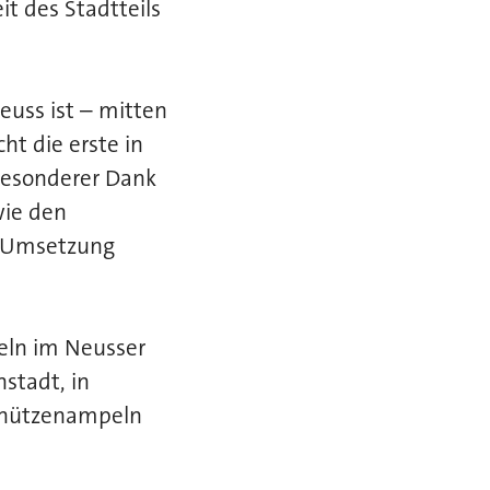
t des Stadtteils
uss ist – mitten
ht die erste in
 besonderer Dank
wie den
e Umsetzung
eln im Neusser
stadt, in
Schützenampeln