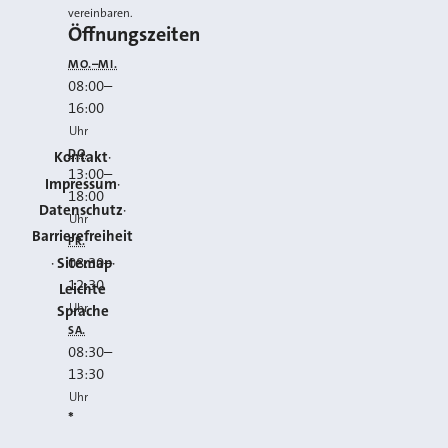
vereinbaren.
Öffnungszeiten
MO.–MI.
08:00
–
16:00
Uhr
DO.
Kontakt
13:00
–
Impressum
18:00
Datenschutz
Uhr
Barrierefreiheit
FR.
Sitemap
08:30
–
12:30
Leichte
Uhr
Sprache
SA.
08:30
–
13:30
Uhr
*