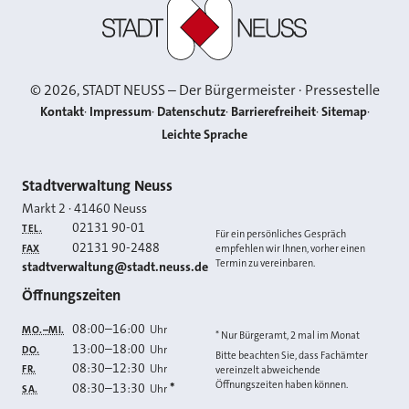
Stadt Neuss
©
2026
, STADT NEUSS – Der Bürgermeister · Pressestelle
Kontakt
Impressum
Datenschutz
Barrierefreiheit
Sitemap
Leichte Sprache
Kontakt
Stadtverwaltung Neuss
Markt 2
·
41460
Neuss
02131 90-01
TEL.
Für ein persönliches Gespräch
02131 90-2488
FAX
empfehlen wir Ihnen, vorher einen
Termin zu vereinbaren.
E-MAIL
stadtverwaltung@stadt.neuss.de
Öffnungszeiten
08:00
–
16:00
Uhr
MO.–MI.
* Nur Bürgeramt, 2 mal im Monat
13:00
–
18:00
Uhr
DO.
Bitte beachten Sie, dass Fachämter
08:30
–
12:30
Uhr
FR.
vereinzelt abweichende
Öffnungszeiten haben können.
08:30
–
13:30
*
Uhr
SA.