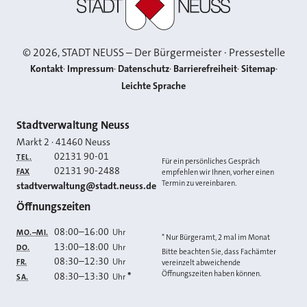
©
2026
, STADT NEUSS – Der Bürgermeister · Pressestelle
Kontakt
Impressum
Datenschutz
Barrierefreiheit
Sitemap
Leichte Sprache
Kontakt
Stadtverwaltung Neuss
Markt 2
·
41460
Neuss
02131 90-01
TEL.
Für ein persönliches Gespräch
02131 90-2488
FAX
empfehlen wir Ihnen, vorher einen
Termin zu vereinbaren.
E-MAIL
stadtverwaltung@stadt.neuss.de
Öffnungszeiten
08:00
–
16:00
Uhr
MO.–MI.
* Nur Bürgeramt, 2 mal im Monat
13:00
–
18:00
Uhr
DO.
Bitte beachten Sie, dass Fachämter
08:30
–
12:30
Uhr
FR.
vereinzelt abweichende
Öffnungszeiten haben können.
08:30
–
13:30
*
Uhr
SA.