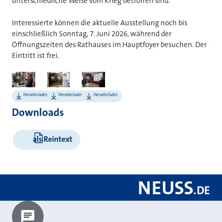
unterschiedliche Weise vom Krieg betroffen sind.
Interessierte können die aktuelle Ausstellung noch bis
einschließlich Sonntag, 7. Juni 2026, während der
Öffnungszeiten des Rathauses im Hauptfoyer besuchen. Der
Eintritt ist frei.
Bilder
©
©
©
Stadt Neuss
Stadt Neuss
Stadt Neuss
Herunterladen
Herunterladen
Herunterladen
Downloads
als Reintext
NEUSS
.
DE