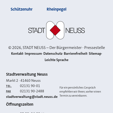
Schützenuhr
Rheinpegel
Stadt Neuss
©
2026
, STADT NEUSS – Der Bürgermeister · Pressestelle
Kontakt
Impressum
Datenschutz
Barrierefreiheit
Sitemap
Leichte Sprache
Kontakt
Stadtverwaltung Neuss
Markt 2
·
41460
Neuss
02131 90-01
TEL.
Für ein persönliches Gespräch
02131 90-2488
FAX
empfehlen wir Ihnen, vorher einen
Termin zu vereinbaren.
E-MAIL
stadtverwaltung@stadt.neuss.de
Öffnungszeiten