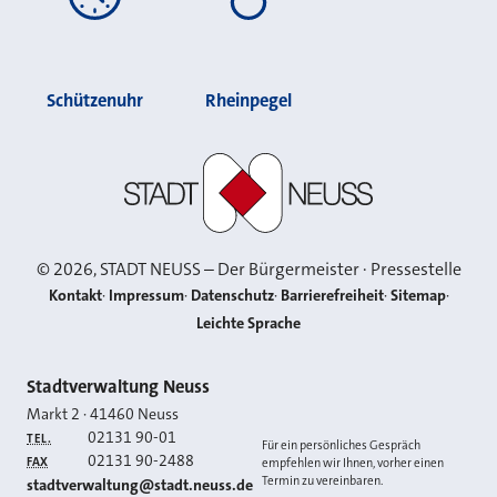
Schützenuhr
Rheinpegel
Stadt Neuss
©
2026
, STADT NEUSS – Der Bürgermeister · Pressestelle
Kontakt
Impressum
Datenschutz
Barrierefreiheit
Sitemap
Leichte Sprache
Kontakt
Stadtverwaltung Neuss
Markt 2
·
41460
Neuss
02131 90-01
TEL.
Für ein persönliches Gespräch
02131 90-2488
FAX
empfehlen wir Ihnen, vorher einen
Termin zu vereinbaren.
E-MAIL
stadtverwaltung@stadt.neuss.de