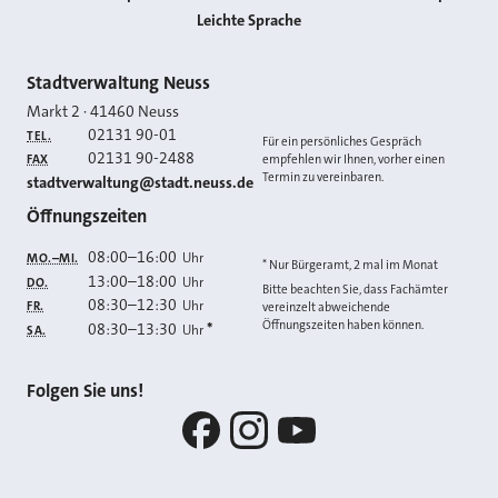
Leichte Sprache
Kontakt
Stadtverwaltung Neuss
Markt 2
·
41460
Neuss
02131 90-01
TEL.
Für ein persönliches Gespräch
02131 90-2488
FAX
empfehlen wir Ihnen, vorher einen
Termin zu vereinbaren.
E-MAIL
stadtverwaltung@stadt.neuss.de
Öffnungszeiten
08:00
–
16:00
Uhr
MO.–MI.
* Nur Bürgeramt, 2 mal im Monat
13:00
–
18:00
Uhr
DO.
Bitte beachten Sie, dass Fachämter
08:30
–
12:30
Uhr
FR.
vereinzelt abweichende
Öffnungszeiten haben können.
08:30
–
13:30
*
Uhr
SA.
Folgen Sie uns!
Facebook
Instagram
YouTube