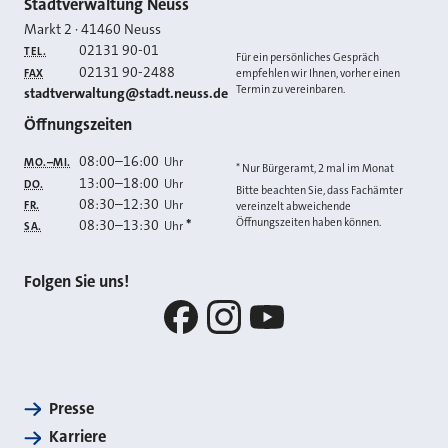
Kontakt
Stadtverwaltung Neuss
Markt 2
·
41460
Neuss
02131 90-01
TEL.
Für ein persönliches Gespräch
02131 90-2488
FAX
empfehlen wir Ihnen, vorher einen
Termin zu vereinbaren.
E-MAIL
stadtverwaltung@stadt.neuss.de
Öffnungszeiten
08:00
–
16:00
Uhr
MO.–MI.
* Nur Bürgeramt, 2 mal im Monat
13:00
–
18:00
Uhr
DO.
Bitte beachten Sie, dass Fachämter
08:30
–
12:30
Uhr
FR.
vereinzelt abweichende
Öffnungszeiten haben können.
08:30
–
13:30
*
Uhr
SA.
Folgen Sie uns!
Facebook
Instagram
YouTube
Presse
Karriere