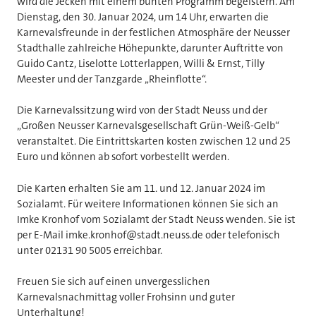
wird die Jecken mit einem bunten Programm begeistern. Am
Dienstag, den 30. Januar 2024, um 14 Uhr, erwarten die
Karnevalsfreunde in der festlichen Atmosphäre der Neusser
Stadthalle zahlreiche Höhepunkte, darunter Auftritte von
Guido Cantz, Liselotte Lotterlappen, Willi & Ernst, Tilly
Meester und der Tanzgarde „Rheinflotte“.
Die Karnevalssitzung wird von der Stadt Neuss und der
„Großen Neusser Karnevalsgesellschaft Grün-Weiß-Gelb“
veranstaltet. Die Eintrittskarten kosten zwischen 12 und 25
Euro und können ab sofort vorbestellt werden.
Die Karten erhalten Sie am 11. und 12. Januar 2024 im
Sozialamt. Für weitere Informationen können Sie sich an
Imke Kronhof vom Sozialamt der Stadt Neuss wenden. Sie ist
per E-Mail imke.kronhof@stadt.neuss.de oder telefonisch
unter 02131 90 5005 erreichbar.
Freuen Sie sich auf einen unvergesslichen
Karnevalsnachmittag voller Frohsinn und guter
Unterhaltung!