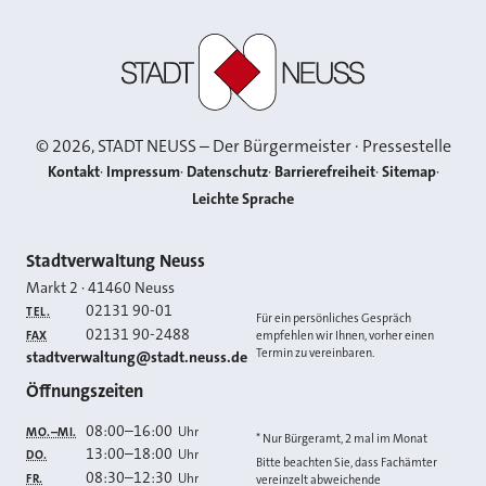
Stadt Neuss
©
2026
, STADT NEUSS – Der Bürgermeister · Pressestelle
Kontakt
Impressum
Datenschutz
Barrierefreiheit
Sitemap
Leichte Sprache
Kontakt
Stadtverwaltung Neuss
Markt 2
·
41460
Neuss
02131 90-01
TEL.
Für ein persönliches Gespräch
02131 90-2488
FAX
empfehlen wir Ihnen, vorher einen
Termin zu vereinbaren.
E-MAIL
stadtverwaltung@stadt.neuss.de
Öffnungszeiten
08:00
–
16:00
Uhr
MO.–MI.
* Nur Bürgeramt, 2 mal im Monat
13:00
–
18:00
Uhr
DO.
Bitte beachten Sie, dass Fachämter
08:30
–
12:30
Uhr
FR.
vereinzelt abweichende