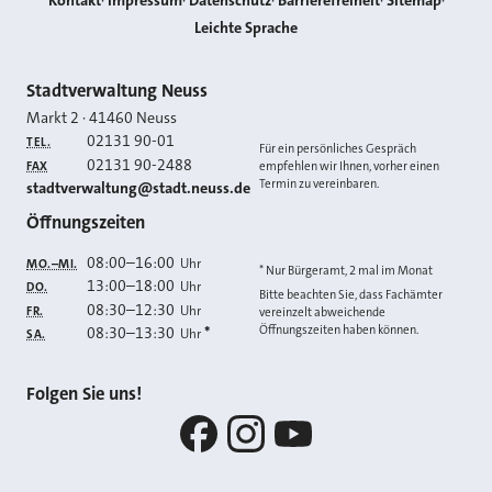
Kontakt
Impressum
Datenschutz
Barrierefreiheit
Sitemap
Leichte Sprache
Kontakt
Stadtverwaltung Neuss
Markt 2
·
41460
Neuss
02131 90-01
TEL.
Für ein persönliches Gespräch
02131 90-2488
FAX
empfehlen wir Ihnen, vorher einen
Termin zu vereinbaren.
E-MAIL
stadtverwaltung@stadt.neuss.de
Öffnungszeiten
08:00
–
16:00
Uhr
MO.–MI.
* Nur Bürgeramt, 2 mal im Monat
13:00
–
18:00
Uhr
DO.
Bitte beachten Sie, dass Fachämter
08:30
–
12:30
Uhr
FR.
vereinzelt abweichende
Öffnungszeiten haben können.
08:30
–
13:30
*
Uhr
SA.
Folgen Sie uns!
Facebook
Instagram
YouTube