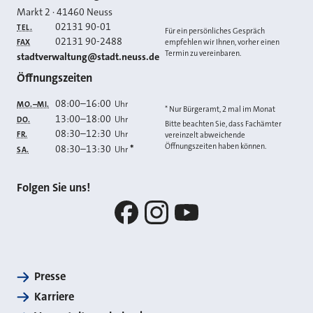
Markt 2
·
41460
Neuss
02131 90-01
TEL.
Für ein persönliches Gespräch
02131 90-2488
FAX
empfehlen wir Ihnen, vorher einen
Termin zu vereinbaren.
E-MAIL
stadtverwaltung@stadt.neuss.de
Öffnungszeiten
08:00
–
16:00
Uhr
MO.–MI.
* Nur Bürgeramt, 2 mal im Monat
13:00
–
18:00
Uhr
DO.
Bitte beachten Sie, dass Fachämter
08:30
–
12:30
Uhr
FR.
vereinzelt abweichende
Öffnungszeiten haben können.
08:30
–
13:30
*
Uhr
SA.
Folgen Sie uns!
Facebook
Instagram
YouTube
Presse
Karriere