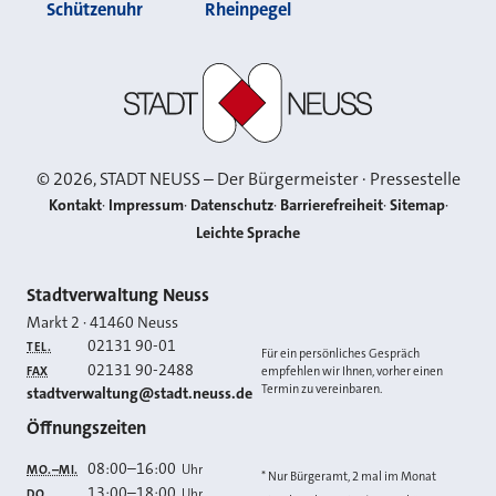
Schützenuhr
Rheinpegel
Stadt Neuss
©
2026
, STADT NEUSS – Der Bürgermeister · Pressestelle
Kontakt
Impressum
Datenschutz
Barrierefreiheit
Sitemap
Leichte Sprache
Kontakt
Stadtverwaltung Neuss
Markt 2
·
41460
Neuss
02131 90-01
TEL.
Für ein persönliches Gespräch
02131 90-2488
FAX
empfehlen wir Ihnen, vorher einen
Termin zu vereinbaren.
E-MAIL
stadtverwaltung@stadt.neuss.de
Öffnungszeiten
08:00
–
16:00
Uhr
MO.–MI.
* Nur Bürgeramt, 2 mal im Monat
13:00
–
18:00
Uhr
DO.