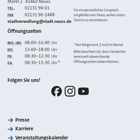
Markt 2
·
41460
Neuss
02131 90-01
TEL.
Für ein persönliches Gespräch
02131 90-2488
FAX
empfehlen wir Ihnen, vorher einen
Termin zu vereinbaren.
E-MAIL
stadtverwaltung@stadt.neuss.de
Öffnungszeiten
08:00
–
16:00
Uhr
MO.–MI.
* Nur Bürgeramt, 2 mal im Monat
13:00
–
18:00
Uhr
DO.
Bitte beachten Sie, dass Fachämter
08:30
–
12:30
Uhr
FR.
vereinzelt abweichende
Öffnungszeiten haben können.
08:30
–
13:30
*
Uhr
SA.
Folgen Sie uns!
Facebook
Instagram
YouTube
Presse
Karriere
Veranstaltungskalender