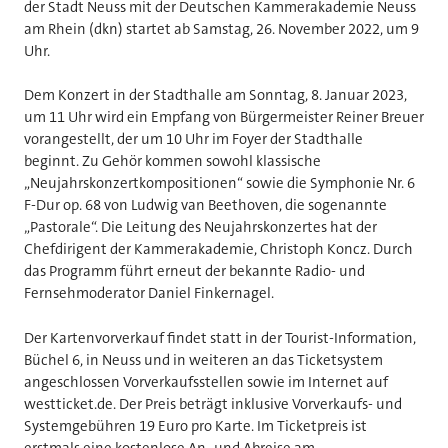
der Stadt Neuss mit der Deutschen Kammerakademie Neuss
am Rhein (dkn) startet ab Samstag, 26. November 2022, um 9
Uhr.
Dem Konzert in der Stadthalle am Sonntag, 8. Januar 2023,
um 11 Uhr wird ein Empfang von Bürgermeister Reiner Breuer
vorangestellt, der um 10 Uhr im Foyer der Stadthalle
beginnt. Zu Gehör kommen sowohl klassische
„Neujahrskonzertkompositionen“ sowie die Symphonie Nr. 6
F-Dur op. 68 von Ludwig van Beethoven, die sogenannte
„Pastorale“. Die Leitung des Neujahrskonzertes hat der
Chefdirigent der Kammerakademie, Christoph Koncz. Durch
das Programm führt erneut der bekannte Radio- und
Fernsehmoderator Daniel Finkernagel.
Der Kartenvorverkauf findet statt in der Tourist-Information,
Büchel 6, in Neuss und in weiteren an das Ticketsystem
angeschlossen Vorverkaufsstellen sowie im Internet auf
westticket.de. Der Preis beträgt inklusive Vorverkaufs- und
Systemgebühren 19 Euro pro Karte. Im Ticketpreis ist
erstmals eine kostenlose An- und Abreise am