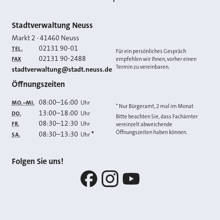
Kontakt
Stadtverwaltung Neuss
Markt 2
·
41460
Neuss
02131 90-01
TEL.
Für ein persönliches Gespräch
02131 90-2488
FAX
empfehlen wir Ihnen, vorher einen
Termin zu vereinbaren.
E-MAIL
stadtverwaltung@stadt.neuss.de
Öffnungszeiten
08:00
–
16:00
Uhr
MO.–MI.
* Nur Bürgeramt, 2 mal im Monat
13:00
–
18:00
Uhr
DO.
Bitte beachten Sie, dass Fachämter
08:30
–
12:30
Uhr
FR.
vereinzelt abweichende
Öffnungszeiten haben können.
08:30
–
13:30
*
Uhr
SA.
Folgen Sie uns!
Facebook
Instagram
YouTube