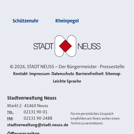
Schützenuhr
Rheinpegel
Stadt Neuss
©
2026
, STADT NEUSS – Der Bürgermeister · Pressestelle
Kontakt
Impressum
Datenschutz
Barrierefreiheit
Sitemap
Leichte Sprache
Kontakt
Stadtverwaltung Neuss
Markt 2
·
41460
Neuss
02131 90-01
TEL.
Für ein persönliches Gespräch
02131 90-2488
FAX
empfehlen wir Ihnen, vorher einen
Termin zu vereinbaren.
E-MAIL
stadtverwaltung@stadt.neuss.de
Öffnungszeiten