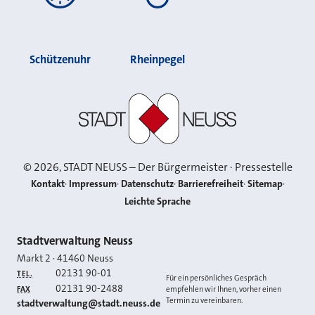
Schützenuhr
Rheinpegel
Stadt Neuss
©
2026
, STADT NEUSS – Der Bürgermeister · Pressestelle
Kontakt
Impressum
Datenschutz
Barrierefreiheit
Sitemap
Leichte Sprache
Kontakt
Stadtverwaltung Neuss
Markt 2
·
41460
Neuss
02131 90-01
TEL.
Für ein persönliches Gespräch
02131 90-2488
FAX
empfehlen wir Ihnen, vorher einen
Termin zu vereinbaren.
E-MAIL
stadtverwaltung@stadt.neuss.de