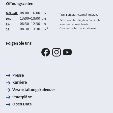
Öffnungszeiten
08:00
–
16:00
Uhr
MO.–MI.
* Nur Bürgeramt, 2 mal im Monat
13:00
–
18:00
Uhr
DO.
Bitte beachten Sie, dass Fachämter
08:30
–
12:30
Uhr
FR.
vereinzelt abweichende
Öffnungszeiten haben können.
08:30
–
13:30
*
Uhr
SA.
Folgen Sie uns!
Facebook
Instagram
YouTube
Presse
Karriere
Veranstaltungskalender
Stadtpläne
Open Data