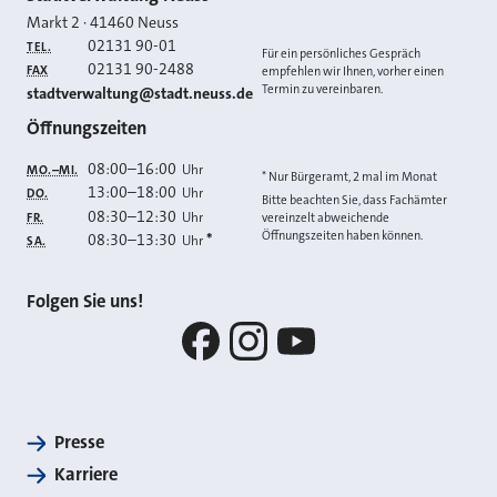
Kontakt
Markt 2
·
41460
Neuss
02131 90-01
TEL.
Für ein persönliches Gespräch
02131 90-2488
FAX
empfehlen wir Ihnen, vorher einen
Termin zu vereinbaren.
E-MAIL
stadtverwaltung@stadt.neuss.de
Öffnungszeiten
08:00
–
16:00
Uhr
MO.–MI.
* Nur Bürgeramt, 2 mal im Monat
13:00
–
18:00
Uhr
DO.
Bitte beachten Sie, dass Fachämter
08:30
–
12:30
Uhr
FR.
vereinzelt abweichende
Öffnungszeiten haben können.
08:30
–
13:30
*
Uhr
SA.
Folgen Sie uns!
Facebook
Instagram
YouTube
Presse
Karriere