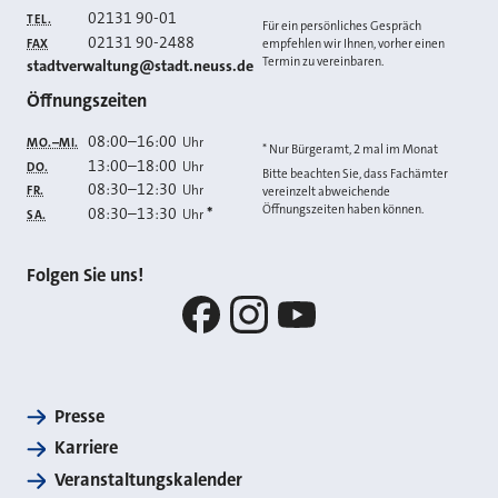
02131 90-01
TEL.
Für ein persönliches Gespräch
02131 90-2488
FAX
empfehlen wir Ihnen, vorher einen
Termin zu vereinbaren.
E-MAIL
stadtverwaltung@stadt.neuss.de
Öffnungszeiten
08:00
–
16:00
Uhr
MO.–MI.
* Nur Bürgeramt, 2 mal im Monat
13:00
–
18:00
Uhr
DO.
Bitte beachten Sie, dass Fachämter
08:30
–
12:30
Uhr
FR.
vereinzelt abweichende
Öffnungszeiten haben können.
08:30
–
13:30
*
Uhr
SA.
Folgen Sie uns!
Facebook
Instagram
YouTube
Presse
Karriere
Veranstaltungskalender