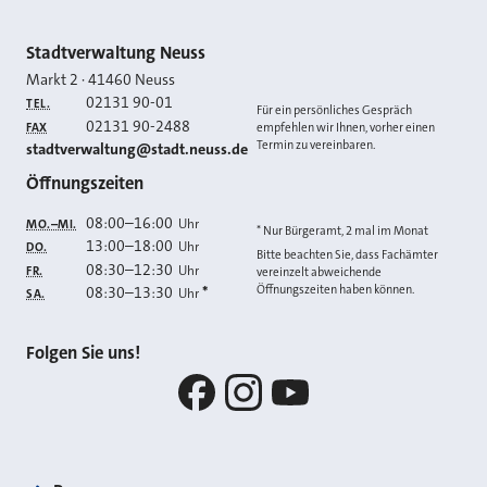
Kontakt
Stadtverwaltung Neuss
Markt 2
·
41460
Neuss
02131 90-01
TEL.
Für ein persönliches Gespräch
02131 90-2488
FAX
empfehlen wir Ihnen, vorher einen
Termin zu vereinbaren.
E-MAIL
stadtverwaltung@stadt.neuss.de
Öffnungszeiten
08:00
–
16:00
Uhr
MO.–MI.
* Nur Bürgeramt, 2 mal im Monat
13:00
–
18:00
Uhr
DO.
Bitte beachten Sie, dass Fachämter
08:30
–
12:30
Uhr
FR.
vereinzelt abweichende
Öffnungszeiten haben können.
08:30
–
13:30
*
Uhr
SA.
Folgen Sie uns!
Facebook
Instagram
YouTube