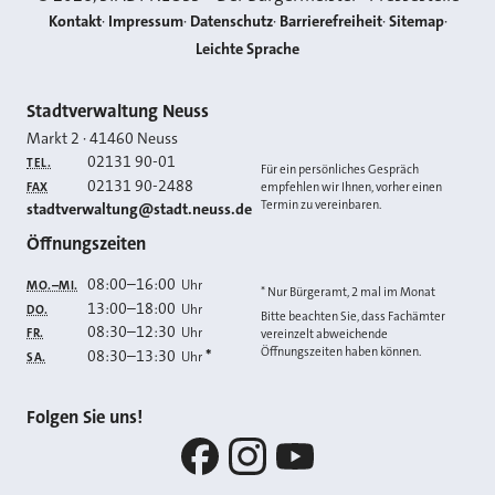
Kontakt
Impressum
Datenschutz
Barrierefreiheit
Sitemap
Leichte Sprache
Kontakt
Stadtverwaltung Neuss
Markt 2
·
41460
Neuss
02131 90-01
TEL.
Für ein persönliches Gespräch
02131 90-2488
FAX
empfehlen wir Ihnen, vorher einen
Termin zu vereinbaren.
E-MAIL
stadtverwaltung@stadt.neuss.de
Öffnungszeiten
08:00
–
16:00
Uhr
MO.–MI.
* Nur Bürgeramt, 2 mal im Monat
13:00
–
18:00
Uhr
DO.
Bitte beachten Sie, dass Fachämter
08:30
–
12:30
Uhr
FR.
vereinzelt abweichende
Öffnungszeiten haben können.
08:30
–
13:30
*
Uhr
SA.
Folgen Sie uns!
Facebook
Instagram
YouTube