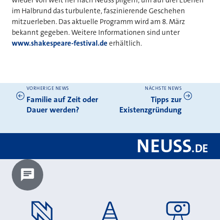
im Halbrund das turbulente, faszinierende Geschehen
mitzuerleben. Das aktuelle Programm wird am 8. März
bekannt gegeben. Weitere Informationen sind unter
www.shakespeare-festival.de
erhältlich.
VORHERIGE NEWS
NÄCHSTE NEWS
Weitere News
Familie auf Zeit oder
Tipps zur
Dauer werden?
Existenzgründung
NEUSS
.
DE
Chatbot laden?