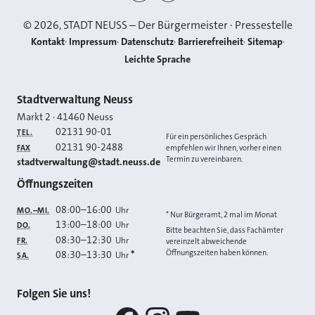
©
2026
, STADT NEUSS – Der Bürgermeister · Pressestelle
Kontakt
Impressum
Datenschutz
Barrierefreiheit
Sitemap
Leichte Sprache
Kontakt
Stadtverwaltung Neuss
Markt 2
·
41460
Neuss
02131 90-01
TEL.
Für ein persönliches Gespräch
02131 90-2488
FAX
empfehlen wir Ihnen, vorher einen
Termin zu vereinbaren.
E-MAIL
stadtverwaltung@stadt.neuss.de
Öffnungszeiten
08:00
–
16:00
Uhr
MO.–MI.
* Nur Bürgeramt, 2 mal im Monat
13:00
–
18:00
Uhr
DO.
Bitte beachten Sie, dass Fachämter
08:30
–
12:30
Uhr
FR.
vereinzelt abweichende
Öffnungszeiten haben können.
08:30
–
13:30
*
Uhr
SA.
Folgen Sie uns!