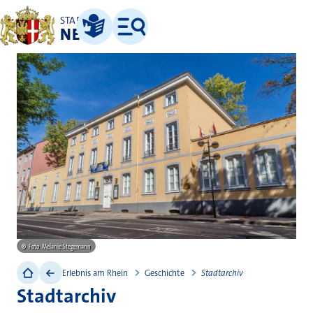
STADT
NEUSS
Leichte Sprache
Menü
©
Foto: Melanie Stegemann
Erlebnis am Rhein
Geschichte
Stadtarchiv
Stadtarchiv