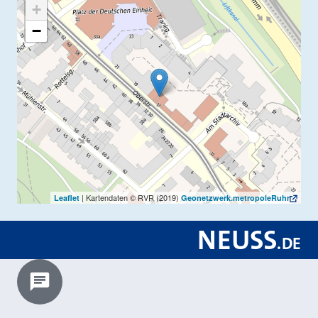
+
−
| Kartendaten © RVR (2019)
Leaflet
Geonetzwerk.metropoleRuhr
NEUSS
.
DE
Chatbot laden?