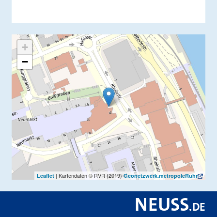
+
−
| Kartendaten © RVR (2019)
Leaflet
Geonetzwerk.metropoleRuhr
NEUSS
.
DE