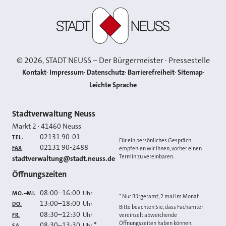
Stadt Neuss
©
2026
, STADT NEUSS – Der Bürgermeister · Pressestelle
Kontakt
Impressum
Datenschutz
Barrierefreiheit
Sitemap
Leichte Sprache
Kontakt
Stadtverwaltung Neuss
Markt 2
·
41460
Neuss
02131 90-01
TEL.
Für ein persönliches Gespräch
02131 90-2488
FAX
empfehlen wir Ihnen, vorher einen
Termin zu vereinbaren.
E-MAIL
stadtverwaltung@stadt.neuss.de
Öffnungszeiten
08:00
–
16:00
Uhr
MO.–MI.
* Nur Bürgeramt, 2 mal im Monat
13:00
–
18:00
Uhr
DO.
Bitte beachten Sie, dass Fachämter
08:30
–
12:30
Uhr
FR.
vereinzelt abweichende
Öffnungszeiten haben können.
08:30
–
13:30
*
Uhr
SA.