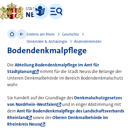
STADT
NEUSS
Leichte Sprache
Menü
Erlebnis am Rhein
Geschichte
Denkmäler & Archäologie
Bodendenkmäler
Bodendenkmalpflege
Die
Abteilung Bodendenkmalpflege im Amt für
Stadtplanung
nimmt für die Stadt Neuss die Belange der
Unteren Denkmalbehörde im Bereich Bodendenkmalschutz
wahr.
Sie handelt auf der Grundlage des
Denkmalschutzgesetzes
von Nordrhein-Westfalen
und in enger Abstimmung mit
dem
Amt für Bodendenkmalpflege des Landschaftsverbands
Rheinland
sowie der
Oberen Denkmalbehörde im
Rheinkreis Neuss
.