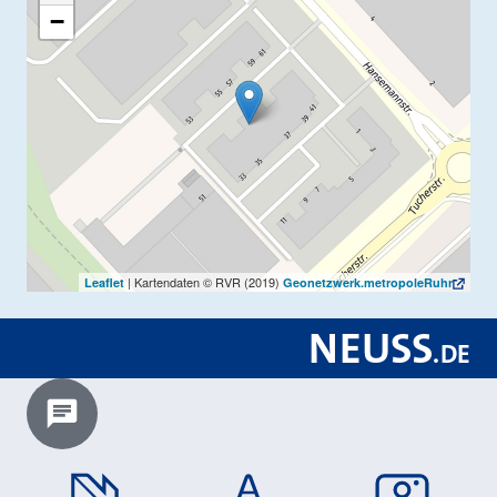
−
| Kartendaten © RVR (2019)
Leaflet
Geonetzwerk.metropoleRuhr
NEUSS
.
DE
Chatbot laden?