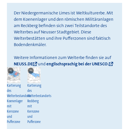
Der Niedergermanische Limes ist Weltkulturerbe. Mit
dem Koenenlager und den römischen Militäranlagen
am Reckberg befinden sich zwei Teilstandorte des
Welterbes auf Neusser Stadtgebiet. Diese
Welterbestätten und ihre Pufferzonen sind faktisch
Bodendenkmäler.
Weitere Informationen zum Welterbe finden sie auf
NEUSS.DE
und
englischsprachig bei der UNESCO.
©
©
UNESCO
UNESCO
Kartierung
Kartierung
des
des
Welterbestandorts
Welterbestandorts
Reckberg
Koenenlager
mit
mit
Kernzone
Kernzone
und
und
Pufferzone
Pufferzone