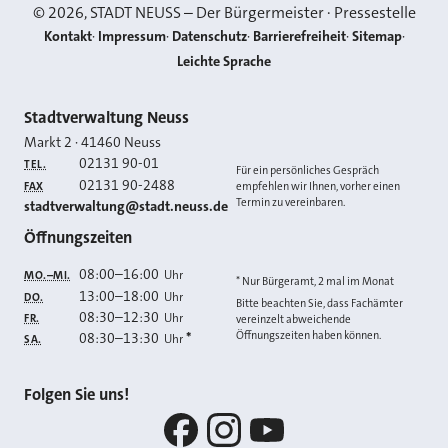
©
2026
, STADT NEUSS – Der Bürgermeister · Pressestelle
Kontakt
Impressum
Datenschutz
Barrierefreiheit
Sitemap
Leichte Sprache
Kontakt
Stadtverwaltung Neuss
Markt 2
·
41460
Neuss
02131 90-01
TEL.
Für ein persönliches Gespräch
02131 90-2488
FAX
empfehlen wir Ihnen, vorher einen
Termin zu vereinbaren.
E-MAIL
stadtverwaltung@stadt.neuss.de
Öffnungszeiten
08:00
–
16:00
Uhr
MO.–MI.
* Nur Bürgeramt, 2 mal im Monat
13:00
–
18:00
Uhr
DO.
Bitte beachten Sie, dass Fachämter
08:30
–
12:30
Uhr
FR.
vereinzelt abweichende
Öffnungszeiten haben können.
08:30
–
13:30
*
Uhr
SA.
Folgen Sie uns!