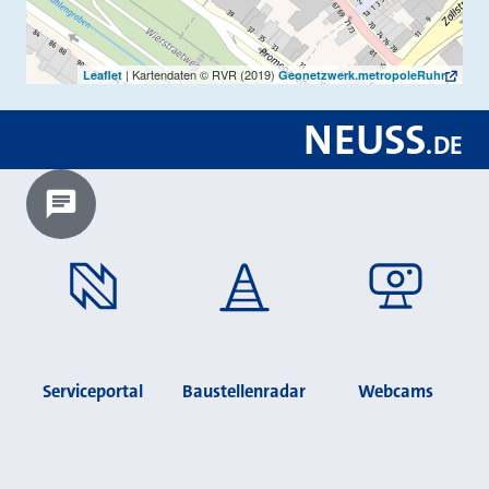
| Kartendaten © RVR (2019)
Leaflet
Geonetzwerk.metropoleRuhr
NEUSS
.
DE
Chatbot laden?
Serviceportal
Baustellenradar
Webcams