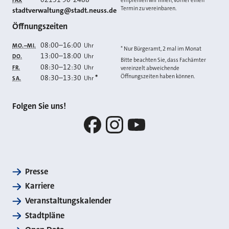
FAX
empfehlen wir Ihnen, vorher einen
Termin zu vereinbaren.
E-MAIL
stadtverwaltung@stadt.neuss.de
Öffnungszeiten
08:00
–
16:00
Uhr
MO.–MI.
* Nur Bürgeramt, 2 mal im Monat
13:00
–
18:00
Uhr
DO.
Bitte beachten Sie, dass Fachämter
08:30
–
12:30
Uhr
FR.
vereinzelt abweichende
Öffnungszeiten haben können.
08:30
–
13:30
*
Uhr
SA.
Folgen Sie uns!
Facebook
Instagram
YouTube
Presse
Karriere
Veranstaltungskalender
Stadtpläne