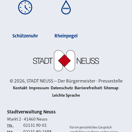
Schützenuhr
Rheinpegel
Stadt Neuss
©
2026
, STADT NEUSS – Der Bürgermeister · Pressestelle
Kontakt
Impressum
Datenschutz
Barrierefreiheit
Sitemap
Leichte Sprache
Kontakt
Stadtverwaltung Neuss
Markt 2
·
41460
Neuss
02131 90-01
TEL.
Für ein persönliches Gespräch
02131 90-2488