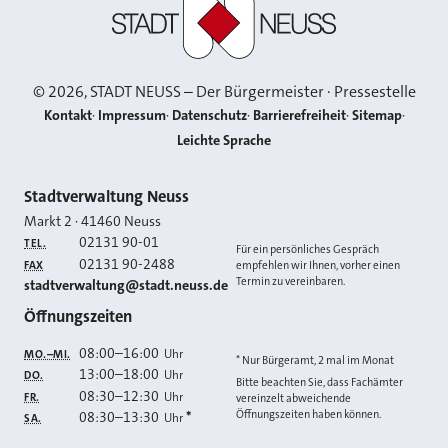
©
2026
, STADT NEUSS – Der Bürgermeister · Pressestelle
Kontakt
Impressum
Datenschutz
Barrierefreiheit
Sitemap
Leichte Sprache
Kontakt
Stadtverwaltung Neuss
Markt 2
·
41460
Neuss
02131 90-01
TEL.
Für ein persönliches Gespräch
02131 90-2488
FAX
empfehlen wir Ihnen, vorher einen
Termin zu vereinbaren.
E-MAIL
stadtverwaltung@stadt.neuss.de
Öffnungszeiten
08:00
–
16:00
Uhr
MO.–MI.
* Nur Bürgeramt, 2 mal im Monat
13:00
–
18:00
Uhr
DO.
Bitte beachten Sie, dass Fachämter
08:30
–
12:30
Uhr
FR.
vereinzelt abweichende
Öffnungszeiten haben können.
08:30
–
13:30
*
Uhr
SA.