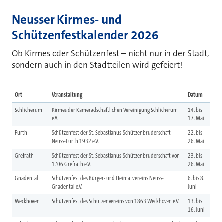
Neusser Kirmes- und
Schützenfestkalender 2026
Ob Kirmes oder Schützenfest – nicht nur in der Stadt,
sondern auch in den Stadtteilen wird gefeiert!
Ort
Veranstaltung
Datum
Schlicherum
Kirmes der Kameradschaftlichen Vereinigung Schlicherum
14. bis
e.V.
17. Mai
Furth
Schützenfest der St. Sebastianus-Schützenbruderschaft
22. bis
Neuss-Furth 1932 e.V.
26. Mai
Grefrath
Schützenfest der St. Sebastianus-Schützenbruderschaft von
23. bis
1706 Grefrath e.V.
26. Mai
Gnadental
Schützenfest des Bürger- und Heimatvereins Neuss-
6. bis 8.
Gnadental e.V.
Juni
Weckhoven
Schützenfest des Schützenvereins von 1863 Weckhoven e.V.
13. bis
16. Juni