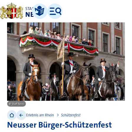
STADT
NEUSS
Leichte Sprache
Menü
©
Stadt Neuss
Erlebnis am Rhein
Schützenfest
Neusser Bürger-Schützenfest