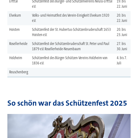
Erfttal
Schützenfest des Bürger- und Schützenvereins Neuss-Erfttal
19. bis
e.V.
22. Juni
Elvekum
Volks- und Heimatfest des Verein-Einigkeit Elvekum 1920
20. bis
e.V.
22. Juni
Hoisten
Schützenfest der St. Hubertus-Schützenbruderschaft 1653
20. bis
Hoisten e.V.
23. Juni
Rosellerheide
Schützenfest der Schützenbruderschaft St. Peter und Paul
27. bis
1879 e.V. Rosellerheide-Neuenbaum
30. Juni
Holzheim
Schützenfest des Bürger-Schützen-Vereins Holzheim von
4. bis 7.
1836 e.V.
Juli
Reuschenberg
So schön war das Schützenfest 2025