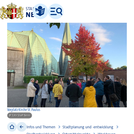
STADT
NEUSS
Leichte Sprache
Menü
Vorplatz Kirche St. Paulus
©
Foto: Stadt Neuss
Infos und Themen
Stadtplanung und -entwicklung