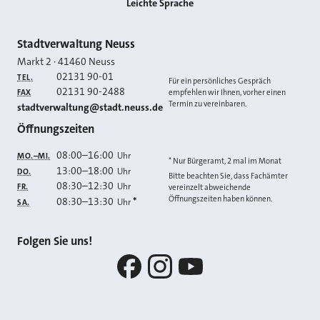
Leichte Sprache
Kontakt
Stadtverwaltung Neuss
Markt 2
·
41460
Neuss
02131 90-01
TEL.
Für ein persönliches Gespräch
02131 90-2488
FAX
empfehlen wir Ihnen, vorher einen
Termin zu vereinbaren.
E-MAIL
stadtverwaltung@stadt.neuss.de
Öffnungszeiten
08:00
–
16:00
Uhr
MO.–MI.
* Nur Bürgeramt, 2 mal im Monat
13:00
–
18:00
Uhr
DO.
Bitte beachten Sie, dass Fachämter
08:30
–
12:30
Uhr
FR.
vereinzelt abweichende
Öffnungszeiten haben können.
08:30
–
13:30
*
Uhr
SA.
Folgen Sie uns!
Facebook
Instagram
YouTube