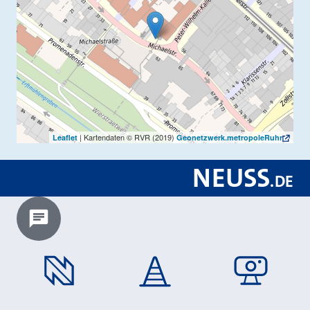
| Kartendaten © RVR (2019)
Leaflet
Geonetzwerk.metropoleRuhr
NEUSS
.
DE
Chatbot laden?