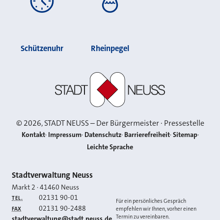
Schützenuhr
Rheinpegel
Stadt Neuss
©
2026
, STADT NEUSS – Der Bürgermeister · Pressestelle
Kontakt
Impressum
Datenschutz
Barrierefreiheit
Sitemap
Leichte Sprache
Kontakt
Stadtverwaltung Neuss
Markt 2
·
41460
Neuss
02131 90-01
TEL.
Für ein persönliches Gespräch
02131 90-2488
FAX
empfehlen wir Ihnen, vorher einen
Termin zu vereinbaren.
E-MAIL
stadtverwaltung@stadt.neuss.de