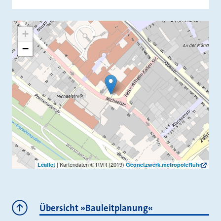
+
−
| Kartendaten © RVR (2019)
Leaflet
Geonetzwerk.metropoleRuhr
Weiterlesen
Übersicht »Bauleitplanung«