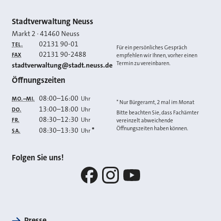
Kontakt
Stadtverwaltung Neuss
Markt 2
·
41460
Neuss
02131 90-01
TEL.
Für ein persönliches Gespräch
02131 90-2488
FAX
empfehlen wir Ihnen, vorher einen
Termin zu vereinbaren.
E-MAIL
stadtverwaltung@stadt.neuss.de
Öffnungszeiten
08:00
–
16:00
Uhr
MO.–MI.
* Nur Bürgeramt, 2 mal im Monat
13:00
–
18:00
Uhr
DO.
Bitte beachten Sie, dass Fachämter
08:30
–
12:30
Uhr
FR.
vereinzelt abweichende
Öffnungszeiten haben können.
08:30
–
13:30
*
Uhr
SA.
Folgen Sie uns!
Facebook
Instagram
YouTube
Presse