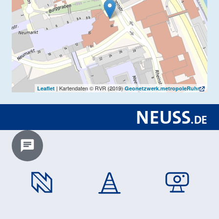
| Kartendaten © RVR (2019)
Leaflet
Geonetzwerk.metropoleRuhr
NEUSS
.
DE
Chatbot laden?