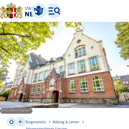
STADT
NEUSS
Leichte Sprache
Menü
©
Foto: Melanie Stegemann
Bürgerservice
Bildung & Lernen
Allgemeinbildende Schulen