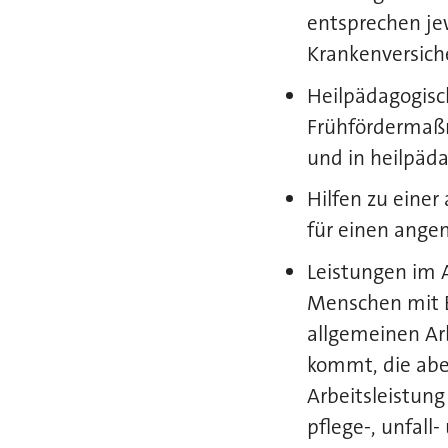
entsprechen jew
Krankenversich
Heilpädagogisch
Frühfördermaß
und in heilpäd
Hilfen zu eine
für einen ange
Leistungen im 
Menschen mit B
allgemeinen Arb
kommt, die aber
Arbeitsleistung
pflege-, unfall