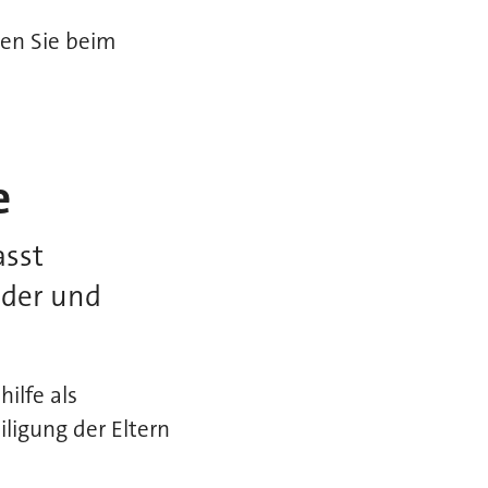
ten Sie beim
e
asst
nder und
ilfe als
ligung der Eltern