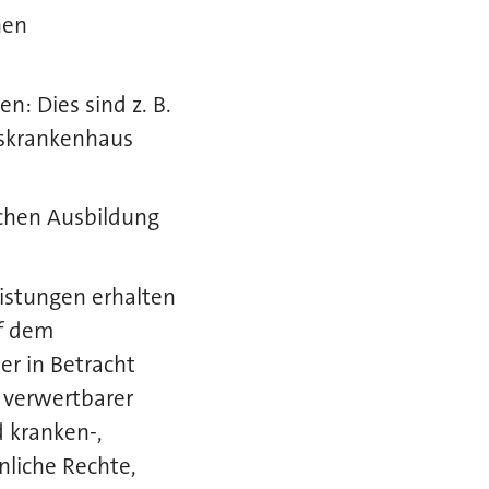
hen
n: Dies sind z. B.
skrankenhaus
schen Ausbildung
istungen erhalten
uf dem
er in Betracht
h verwertbarer
d kranken-,
nliche Rechte,