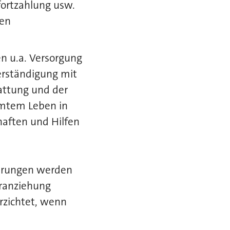
fortzahlung usw.
den
en u.a. Versorgung
Verständigung mit
attung und der
mmtem Leben in
ften und Hilfen
derungen werden
ranziehung
erzichtet, wenn