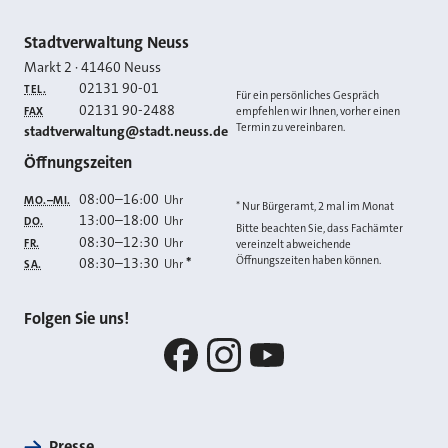
Kontakt
Stadtverwaltung Neuss
Markt 2
·
41460
Neuss
02131 90-01
TEL.
Für ein persönliches Gespräch
02131 90-2488
FAX
empfehlen wir Ihnen, vorher einen
Termin zu vereinbaren.
E-MAIL
stadtverwaltung@stadt.neuss.de
Öffnungszeiten
08:00
–
16:00
Uhr
MO.–MI.
* Nur Bürgeramt, 2 mal im Monat
13:00
–
18:00
Uhr
DO.
Bitte beachten Sie, dass Fachämter
08:30
–
12:30
Uhr
FR.
vereinzelt abweichende
Öffnungszeiten haben können.
08:30
–
13:30
*
Uhr
SA.
Folgen Sie uns!
Facebook
Instagram
YouTube
Presse