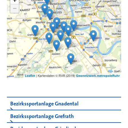
−
| Kartendaten © RVR (2019)
Leaflet
Geonetzwerk.metropoleRuhr
Bezirkssportanlage Gnadental
Bezirkssportanlage Grefrath