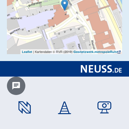
| Kartendaten © RVR (2019)
Leaflet
Geonetzwerk.metropoleRuhr
NEUSS
.
DE
Chatbot laden?