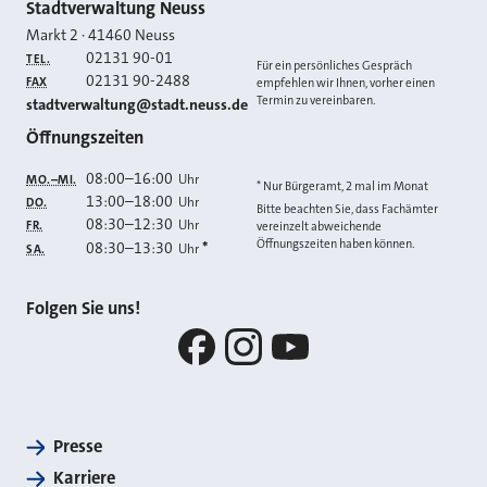
Kontakt
Stadtverwaltung Neuss
Markt 2
·
41460
Neuss
02131 90-01
TEL.
Für ein persönliches Gespräch
02131 90-2488
FAX
empfehlen wir Ihnen, vorher einen
Termin zu vereinbaren.
E-MAIL
stadtverwaltung@stadt.neuss.de
Öffnungszeiten
08:00
–
16:00
Uhr
MO.–MI.
* Nur Bürgeramt, 2 mal im Monat
13:00
–
18:00
Uhr
DO.
Bitte beachten Sie, dass Fachämter
08:30
–
12:30
Uhr
FR.
vereinzelt abweichende
Öffnungszeiten haben können.
08:30
–
13:30
*
Uhr
SA.
Folgen Sie uns!
Facebook
Instagram
YouTube
Presse
Karriere