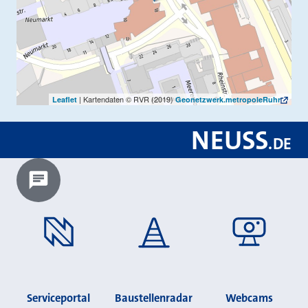
| Kartendaten © RVR (2019)
Leaflet
Geonetzwerk.metropoleRuhr
NEUSS
.
DE
Chatbot laden?
Serviceportal
Baustellenradar
Webcams