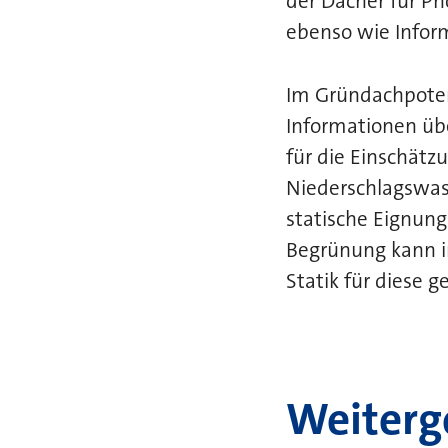
der Dächer für Ph
ebenso wie Inform
Im Gründachpotent
Informationen übe
für die Einschätz
Niederschlagswas
statische Eignung
Begrünung kann i
Statik für diese 
Weiterg