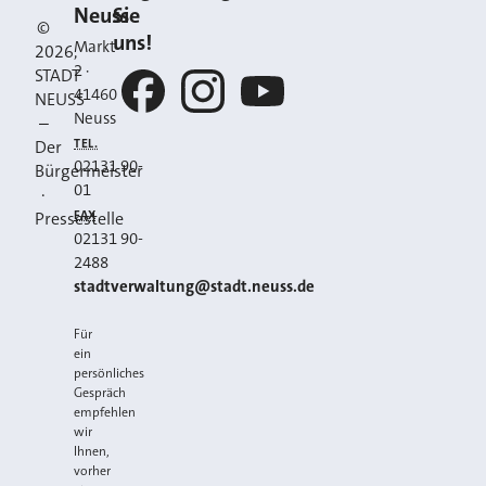
Kontakt
Neuss
Sie
©
uns!
Markt
2026
,
2
·
STADT
41460
NEUSS
Neuss
–
Facebook
Instagram
YouTube
TEL.
Der
02131 90-
Bürgermeister
01
·
FAX
Pressestelle
02131 90-
2488
E-MAIL
stadtverwaltung@stadt.neuss.de
Für
ein
persönliches
Gespräch
empfehlen
wir
Ihnen,
vorher