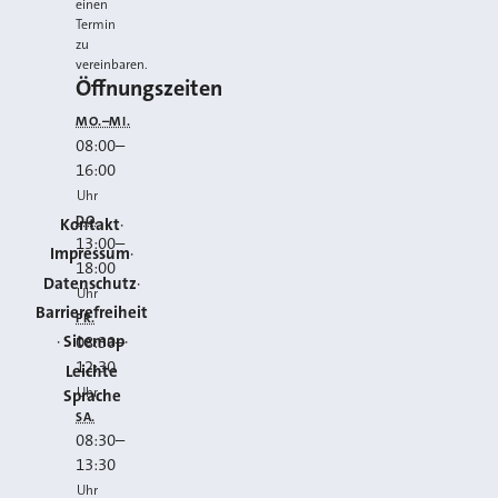
einen
Termin
zu
vereinbaren.
Öffnungszeiten
MO.–MI.
08:00
–
16:00
Uhr
DO.
Kontakt
13:00
–
Impressum
18:00
Datenschutz
Uhr
Barrierefreiheit
FR.
Sitemap
08:30
–
12:30
Leichte
Uhr
Sprache
SA.
08:30
–
13:30
Uhr